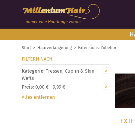
... immer eine Haarlänge voraus
H
Start
>
Haarverlängerung
>
Extensions-Zubehör
FILTERN NACH
Kategorie:
Tressen, Clip in & Skin
Wefts
Preis:
0,00 € - 9,99 €
Alles entfernen
EXTE