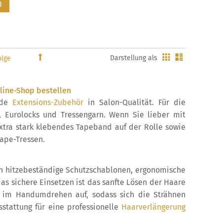
B
Gitter
Liste
In
Darstellung als
absteigender
Reihenfolge
line-Shop bestellen
nde
Extensions-Zubehör
in Salon-Qualität. Für die
, Eurolocks und Tressengarn. Wenn Sie lieber mit
xtra stark klebendes Tapeband auf der Rolle sowie
Tape-Tressen.
nen hitzebeständige Schutzschablonen, ergonomische
as sichere Einsetzen ist das sanfte Lösen der Haare
n im Handumdrehen auf, sodass sich die Strähnen
sstattung für eine professionelle
Haarverlängerung