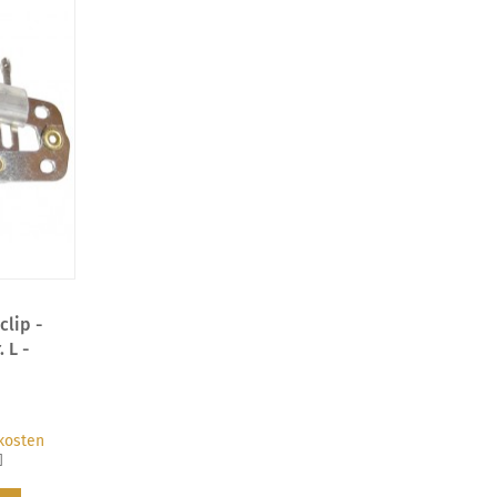
clip -
. L -
kosten
]