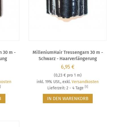
n 30 m -
MilleniumHair Tressengarn 30 m -
rung
Schwarz - Haarverlängerung
6,95 €
(
0,23 €
pro 1 m)
kosten
inkl. 19% USt.
,
exkl.
Versandkosten
]
[1]
Lieferzeit: 2 - 4 Tage
B
IN DEN WARENKORB