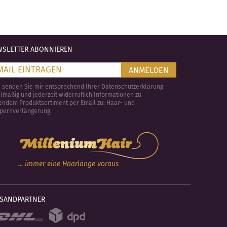
SLETTER ABONNIEREN
ANMELDEN
e senden Sie mir entsprechend Ihrer Datenschutzerklärung
lmäßig und jederzeit widerruflich Informationen zu
endem Produktsortiment per Email zu: Haar- und
pernverlängerung.
... immer eine Haarlänge voraus
RSANDPARTNER