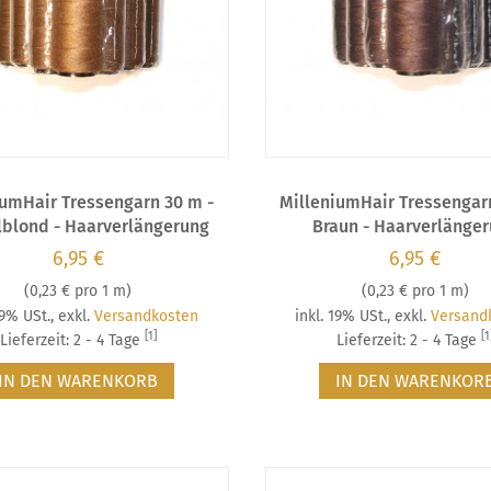
iumHair Tressengarn 30 m -
MilleniumHair Tressengar
blond - Haarverlängerung
Braun - Haarverlänge
6,95 €
6,95 €
(
0,23 €
pro 1 m)
(
0,23 €
pro 1 m)
19% USt.
,
exkl.
Versandkosten
inkl. 19% USt.
,
exkl.
Versand
[1]
[1
Lieferzeit: 2 - 4 Tage
Lieferzeit: 2 - 4 Tage
IN DEN WARENKORB
IN DEN WARENKOR