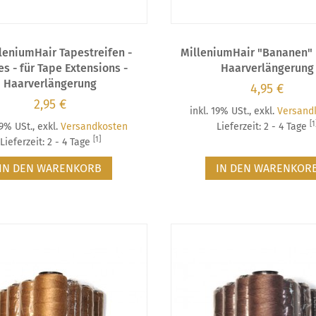
lleniumHair Tapestreifen -
MilleniumHair "Bananen" 
es - für Tape Extensions -
Haarverlängerung
Haarverlängerung
4,95 €
2,95 €
inkl. 19% USt.
,
exkl.
Versand
[1
19% USt.
,
exkl.
Versandkosten
Lieferzeit: 2 - 4 Tage
[1]
Lieferzeit: 2 - 4 Tage
IN DEN WARENKORB
IN DEN WARENKOR