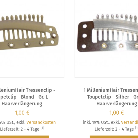
lleniumHair Tressenclip -
1 MilleniumHair Tressen
petclip - Blond - Gr. L -
Toupetclip - Silber - Gr
Haarverlängerung
Haarverlängerung
1,00 €
1,00 €
19% USt.
,
exkl.
Versandkosten
inkl. 19% USt.
,
exkl.
Versand
[1]
[1
Lieferzeit: 2 - 4 Tage
Lieferzeit: 2 - 4 Tage