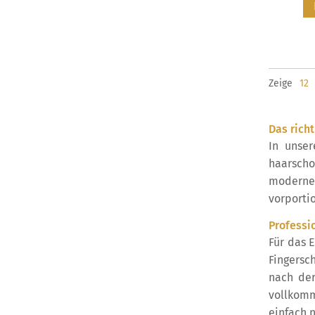
Zeige
Das rich
In unse
haarscho
modern
vorporti
Professi
Für das 
Fingersc
nach der
vollkomm
einfach 