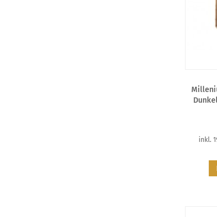
Millen
Dunkel
inkl. 