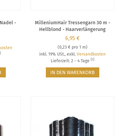
Nadel -
MilleniumHair Tressengarn 30 m -
Hellblond - Haarverlängerung
6,95 €
(
0,23 €
pro 1 m)
kosten
]
inkl. 19% USt.
,
exkl.
Versandkosten
[1]
Lieferzeit: 2 - 4 Tage
B
IN DEN WARENKORB