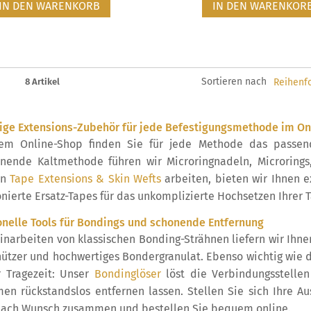
IN DEN WARENKORB
IN DEN WARENKOR
Sortieren nach
8 Artikel
tige Extensions-Zubehör für jede Befestigungsmethode im On
rem Online-Shop finden Sie für jede Methode das passe
nende Kaltmethode führen wir Microringnadeln, Microrings
en
Tape Extensions & Skin Wefts
arbeiten, bieten wir Ihnen e
onierte Ersatz-Tapes für das unkomplizierte Hochsetzen Ihrer 
onelle Tools für Bondings und schonende Entfernung
Einarbeiten von klassischen Bonding-Strähnen liefern wir Ih
hützer und hochwertiges Bondergranulat. Ebenso wichtig wie d
 Tragezeit: Unser
Bondinglöser
löst die Verbindungsstelle
en rückstandslos entfernen lassen. Stellen Sie sich Ihre Au
nach Wunsch zusammen und bestellen Sie bequem online.