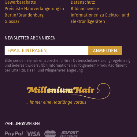
Gewerberabatte
Datenschutz
Preisliste Haarverlängerung in
Bildnachweise
Berlin/Brandenburg
Informationen zu Elektro- und
Glossar
Elektronikgeräten
NEWSLETTER ABONNIEREN
ANMELDEN
Bitte senden Sie mir entsprechend Ihrer Datenschutzerklärung regelmäßig
und jederzeit widerruflich Informationen zu folgendem Produktsortiment
per Email zu: Haar- und Wimpernverlängerung.
... immer eine Haarlänge voraus
ZAHLUNGSWEISEN