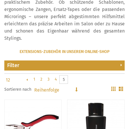
praktischem Zubehör. Ob schützende Schablonen,
ergonomische Zangen, Ersatz-Tapes oder die passenden
Microrings – unsere perfekt abgestimmten Hilfsmittel
erleichtern das präzise Arbeiten im Salon oder zu Hause
und schonen das Eigenhaar während des gesamten
Stylings.
EXTENSIONS-ZUBEHÖR IN UNSEREM ONLINE-SHOP
Filter
1
2
3
4
5
Gitter
Li
Sortieren nach
In
aufsteigender
Reihenfolge