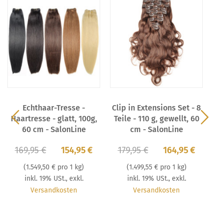
Echthaar-Tresse -
Clip in Extensions Set - 8
C
Haartresse - glatt, 100g,
Teile - 110 g, gewellt, 60
T
60 cm - SalonLine
cm - SalonLine
169,95 €
154,95 €
179,95 €
164,95 €
(
1.549,50 €
pro 1 kg)
(
1.499,55 €
pro 1 kg)
inkl. 19% USt.
,
exkl.
inkl. 19% USt.
,
exkl.
Versandkosten
Versandkosten