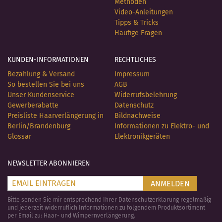
Methoden
Video-Anleitungen
Tipps & Tricks
Häufige Fragen
KUNDEN-INFORMATIONEN
RECHTLICHES
Bezahlung & Versand
Impressum
So bestellen Sie bei uns
AGB
Unser Kundenservice
Widerrufsbelehrung
Gewerberabatte
Datenschutz
Preisliste Haarverlängerung in
Bildnachweise
Berlin/Brandenburg
Informationen zu Elektro- und
Glossar
Elektronikgeräten
NEWSLETTER ABONNIEREN
ANMELDEN
Bitte senden Sie mir entsprechend Ihrer Datenschutzerklärung regelmäßig
und jederzeit widerruflich Informationen zu folgendem Produktsortiment
per Email zu: Haar- und Wimpernverlängerung.