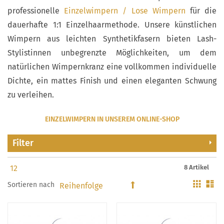
professionelle
Einzelwimpern / Lose Wimpern
für die
dauerhafte 1:1 Einzelhaarmethode. Unsere künstlichen
Wimpern aus leichten Synthetikfasern bieten Lash-
Stylistinnen unbegrenzte Möglichkeiten, um dem
natürlichen Wimpernkranz eine vollkommen individuelle
Dichte, ein mattes Finish und einen eleganten Schwung
zu verleihen.
EINZELWIMPERN IN UNSEREM ONLINE-SHOP
Filter
8 Artikel
Gitter
Li
Sortieren nach
In
absteigender
Reihenfolge