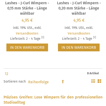
Lashes - J-Curl Wimpern -
Lashes - J-Curl Wimpern -
0,15 mm Stärke - Länge
0,20 mm Stärke - Länge
wählbar
wählbar
4,95 €
4,95 €
inkl. 19% USt.
,
exkl.
inkl. 19% USt.
,
exkl.
Versandkosten
Versandkosten
[1]
[1]
Lieferzeit: 2 - 4 Tage
Lieferzeit: 2 - 4 Tage
IN DEN WARENKORB
IN DEN WARENKORB
8 Artikel
Gitter
Li
Sortieren nach
In
absteigender
Reihenfolge
Präzises Greifen: Lose Wimpern für den professionellen
Studioalltag