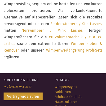
Wimpernstyling bequem online bestellen und von kurzen
Lieferzeiten profitieren. Als vorkonfektionierte
Alternative auf Klebestreifen lassen sich die Produkte
hervorragend mit unseren
Seidenwimpern / Silk Lashes
,
matten
Nerzwimpern / Mink Lashes
, fertigen
Wimpernfächern für die
xD-Volumentechnik / Y & W-
Lashes
sowie dem extrem haltbaren
Wimpernkleber &
Remover
oder unseren
Wimpernverlängerung Profi-Sets
ergänzen.
KONTAKTIEREN SIE UNS
RATGEBER
+49 (0)3328 943 05 87
Wimpernstyles
Farbkarten
Vertrag widerrufen
Echthaar-Qualität
Haarstrukturen