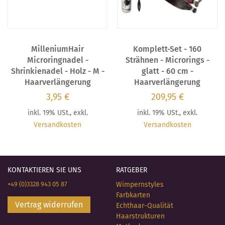
MilleniumHair
Komplett-Set - 160
Microringnadel -
Strähnen - Microrings -
Shrinkienadel - Holz - M -
glatt - 60 cm -
Haarverlängerung
Haarverlängerung
3,95 €
209,95 €
inkl. 19% USt.
,
exkl.
inkl. 19% USt.
,
exkl.
Versandkosten
Versandkosten
KONTAKTIEREN SIE UNS
RATGEBER
+49 (0)3328 943 05 87
Wimpernstyles
Farbkarten
Vertrag widerrufen
Echthaar-Qualität
Haarstrukturen