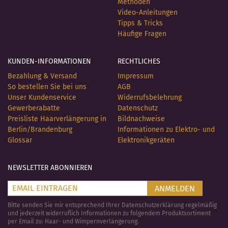
Methoden
Video-Anleitungen
Tipps & Tricks
Häufige Fragen
KUNDEN-INFORMATIONEN
RECHTLICHES
Bezahlung & Versand
Impressum
So bestellen Sie bei uns
AGB
Unser Kundenservice
Widerrufsbelehrung
Gewerberabatte
Datenschutz
Preisliste Haarverlängerung in
Bildnachweise
Berlin/Brandenburg
Informationen zu Elektro- und
Glossar
Elektronikgeräten
NEWSLETTER ABONNIEREN
ANMELDEN
Bitte senden Sie mir entsprechend Ihrer Datenschutzerklärung regelmäßig
und jederzeit widerruflich Informationen zu folgendem Produktsortiment
per Email zu: Haar- und Wimpernverlängerung.