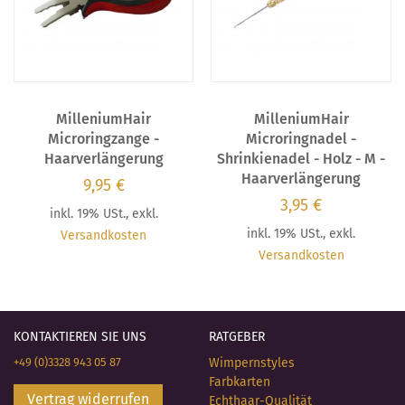
MilleniumHair
MilleniumHair
Microringzange -
Microringnadel -
Haarverlängerung
Shrinkienadel - Holz - M -
Haarverlängerung
9,95 €
3,95 €
inkl. 19% USt.
,
exkl.
inkl. 19% USt.
,
exkl.
Versandkosten
Versandkosten
KONTAKTIEREN SIE UNS
RATGEBER
+49 (0)3328 943 05 87
Wimpernstyles
Farbkarten
Vertrag widerrufen
Echthaar-Qualität