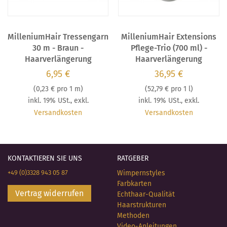
MilleniumHair Tressengarn
MilleniumHair Extensions
30 m - Braun -
Pflege-Trio (700 ml) -
Haarverlängerung
Haarverlängerung
6,95 €
36,95 €
(
0,23 €
pro 1 m)
(
52,79 €
pro 1 l)
inkl. 19% USt.
,
exkl.
inkl. 19% USt.
,
exkl.
Versandkosten
Versandkosten
KONTAKTIEREN SIE UNS
RATGEBER
+49 (0)3328 943 05 87
Wimpernstyles
Farbkarten
Vertrag widerrufen
Echthaar-Qualität
Haarstrukturen
Methoden
Video-Anleitungen