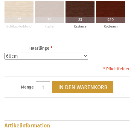
27
30
33
950
Goldkupferblond
Kupfer
Kastanie
Rotbraun
Haarlänge
*
* Pflichtfelder
IN DEN WARENKORB
Menge
Artikelinformation