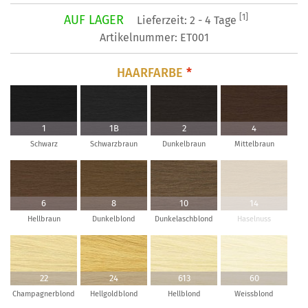
AUF LAGER
[1]
Lieferzeit: 2 - 4 Tage
Artikelnummer: ET001
HAARFARBE
*
1
1B
2
4
Schwarz
Schwarzbraun
Dunkelbraun
Mittelbraun
6
8
10
14
Hellbraun
Dunkelblond
Dunkelaschblond
Haselnuss
22
24
613
60
Champagnerblond
Hellgoldblond
Hellblond
Weissblond