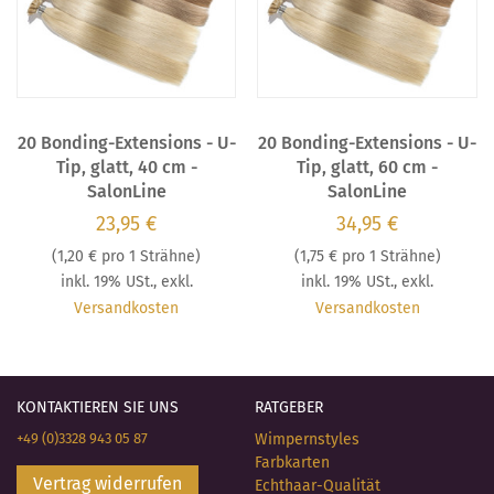
20 Bonding-Extensions - U-
20 Bonding-Extensions - U-
Tip, glatt, 40 cm -
Tip, glatt, 60 cm -
SalonLine
SalonLine
23,95 €
34,95 €
(
1,20 €
pro 1 Strähne)
(
1,75 €
pro 1 Strähne)
inkl. 19% USt.
,
exkl.
inkl. 19% USt.
,
exkl.
Versandkosten
Versandkosten
KONTAKTIEREN SIE UNS
RATGEBER
+49 (0)3328 943 05 87
Wimpernstyles
Farbkarten
Vertrag widerrufen
Echthaar-Qualität