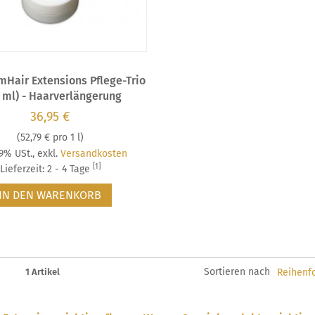
mHair Extensions Pflege-Trio
 ml) - Haarverlängerung
36,95 €
(
52,79 €
pro 1 l)
19% USt.
,
exkl.
Versandkosten
[1]
Lieferzeit: 2 - 4 Tage
IN DEN WARENKORB
Sortieren nach
1 Artikel