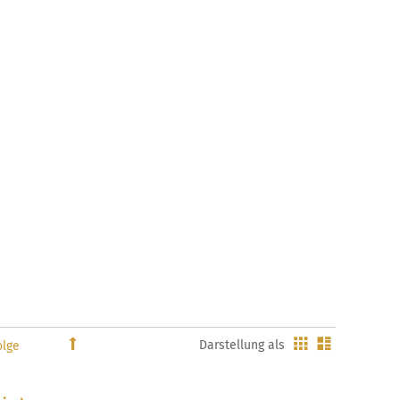
Gitter
Liste
In
Darstellung als
absteigender
Reihenfolge