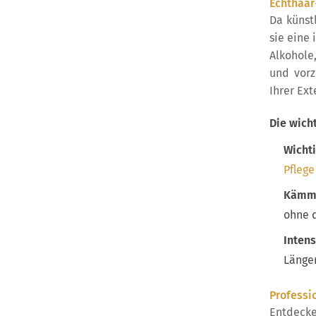
Echthaar
Da künst
sie eine
Alkohole
und vorz
Ihrer Ext
Die wicht
Wichti
Pflege
Kämme
ohne 
Intens
Längen
Professio
Entdecke