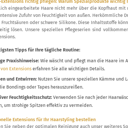
-Extensions richtig pflegen: Warum Spezialprodukte wichtig 
lich eingearbeitete Haare nicht mehr über die Kopfhaut mit 
 intensive Zufuhr von Feuchtigkeit von außen. Herkömmliche D
, Fruchtsäuren oder schwere Silikone. Diese Inhaltsstoffe kö
eitig lösen. Unsere speziellen Pflegeserien sind vollkomm
ensions.
igsten Tipps für Ihre tägliche Routine:
ge Praxishinweise:
Wie wäscht und pflegt man die Haare im A
 von Extensions
erfahren Sie alle wichtigen Details.
n und Entwirren:
Nutzen Sie unsere speziellen Kämme und La
die Bondings oder Tapes herauszureißen.
iver Feuchtigkeitsschutz:
Verwenden Sie nach jeder Haarwäsch
, um strohige Spitzen effektiv zu vermeiden.
nelle Extensions für Ihr Haarstyling bestellen
n Sie neben der optimalen Reinigung auch unser weiteres Sor