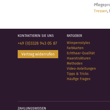
Pflegepr
Tressen
,
KONTAKTIEREN SIE UNS
RATGEBER
+49 (0)3328 943 05 87
Wimpernstyles
Farbkarten
Echthaar-Qualität
Vertrag widerrufen
Haarstrukturen
Methoden
Video-Anleitungen
Tipps & Tricks
Häufige Fragen
ZAHLUNGSWEISEN