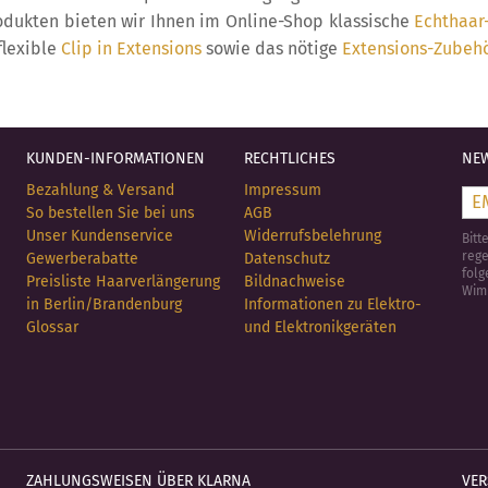
odukten bieten wir Ihnen im Online-Shop klassische
Echthaar
 flexible
Clip in Extensions
sowie das nötige
Extensions-Zubeh
KUNDEN-INFORMATIONEN
RECHTLICHES
NEW
Bezahlung & Versand
Impressum
So bestellen Sie bei uns
AGB
Unser Kundenservice
Widerrufsbelehrung
Bitt
rege
Gewerberabatte
Datenschutz
folg
Preisliste Haarverlängerung
Bildnachweise
Wim
in Berlin/Brandenburg
Informationen zu Elektro-
Glossar
und Elektronikgeräten
ZAHLUNGSWEISEN ÜBER KLARNA
VE