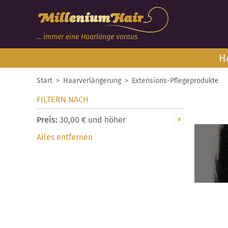
... immer eine Haarlänge voraus
H
Start
>
Haarverlängerung
>
Extensions-Pflegeprodukte
FILTERN NACH
Preis:
30,00 € und höher
Alles entfernen