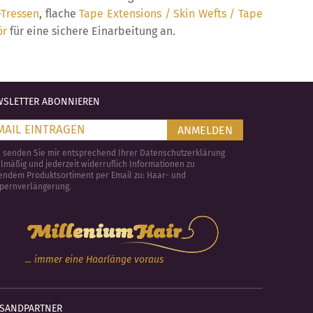
-Tressen
, flache
Tape Extensions / Skin Wefts / Tape
ör
für eine sichere Einarbeitung an.
SLETTER ABONNIEREN
ANMELDEN
e senden Sie mir entsprechend Ihrer Datenschutzerklärung
lmäßig und jederzeit widerruflich Informationen zu
endem Produktsortiment per Email zu: Haar- und
pernverlängerung.
... immer eine Haarlänge voraus
RSANDPARTNER