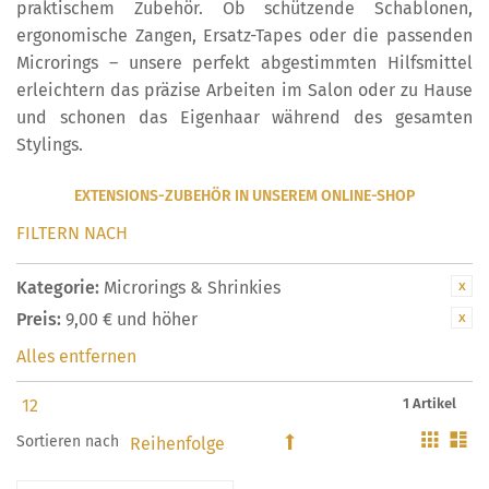
praktischem Zubehör. Ob schützende Schablonen,
ergonomische Zangen, Ersatz-Tapes oder die passenden
Microrings – unsere perfekt abgestimmten Hilfsmittel
erleichtern das präzise Arbeiten im Salon oder zu Hause
und schonen das Eigenhaar während des gesamten
Stylings.
EXTENSIONS-ZUBEHÖR IN UNSEREM ONLINE-SHOP
FILTERN NACH
Kategorie:
Microrings & Shrinkies
Preis:
9,00 € und höher
Alles entfernen
1 Artikel
Gitter
Li
Sortieren nach
In
absteigender
Reihenfolge