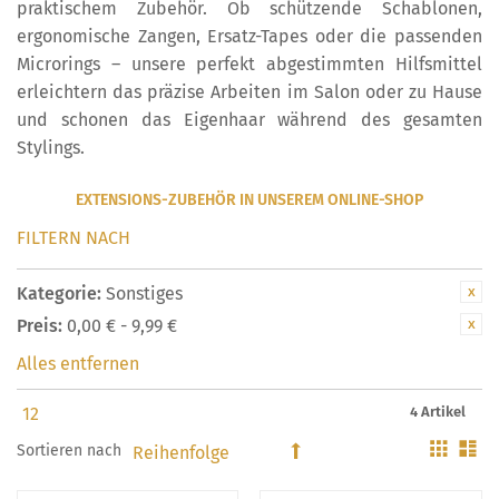
praktischem Zubehör. Ob schützende Schablonen,
ergonomische Zangen, Ersatz-Tapes oder die passenden
Microrings – unsere perfekt abgestimmten Hilfsmittel
erleichtern das präzise Arbeiten im Salon oder zu Hause
und schonen das Eigenhaar während des gesamten
Stylings.
EXTENSIONS-ZUBEHÖR IN UNSEREM ONLINE-SHOP
FILTERN NACH
Kategorie:
Sonstiges
Preis:
0,00 € - 9,99 €
Alles entfernen
4 Artikel
Gitter
Li
Sortieren nach
In
absteigender
Reihenfolge