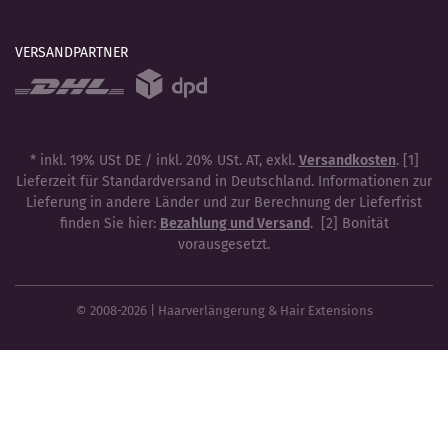
VERSANDPARTNER
* inkl. 19% USt DE / inkl. 20% USt. AT, exkl.
Versandkosten
. [1]
Lieferzeit für Standardversand in Deutschland. Informationen zur
Lieferung in andere Länder und zur Berechnung der Lieferfrist
finden Sie hier:
Bezahlung und Versand
. [2] Bonität
vorausgesetzt.
© 2008-2026 | Haarverlängerung & Hair Extensions