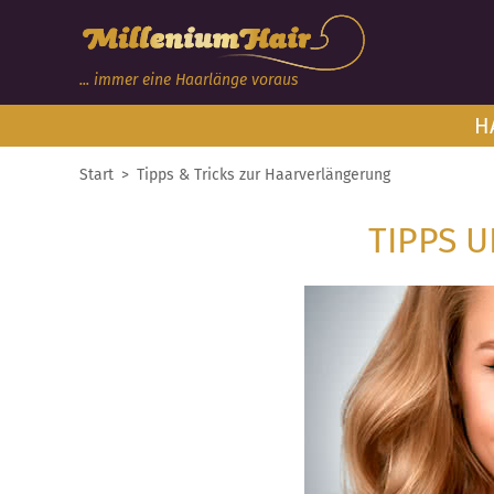
... immer eine Haarlänge voraus
H
Start
>
Tipps & Tricks zur Haarverlängerung
TIPPS 