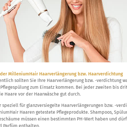
der MilleniumHair Haarverlängerung bzw. Haarverdichtung
ntlich sollten Sie Ihre Haarverlängerung bzw. -verdichtung w
 Pflegespülung zum Einsatz kommen. Bei jeder zweiten bis dri
e Haare vor der Haarwäsche gut durch.
 speziell für glanzversiegelte Haarverlängerungen bzw. -verd
eniumHair Haaren getestete Pflegeprodukte. Shampoos, Spülu
geschäume müssen einen bestimmten PH-Wert haben und dürfe
nd Parfüm enthalten.