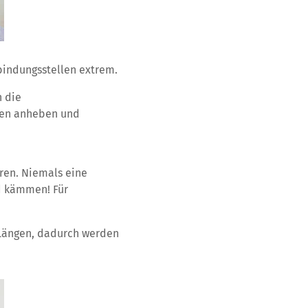
bindungsstellen extrem.
 die
hen anheben und
ren. Niemals eine
d kämmen! Für
 Längen, dadurch werden