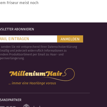
nem Friseur meist noch
SLETTER ABONNIEREN
ANMELDEN
e senden Sie mir entsprechend Ihrer Datenschutzerklärung
lmäßig und jederzeit widerruflich Informationen zu
endem Produktsortiment per Email zu: Haar- und
pernverlängerung.
... immer eine Haarlänge voraus
RSANDPARTNER