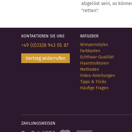
abgelöst sein, so könn
"retten".
KONTAKTIEREN SIE UNS
RATGEBER
+49 (0)3328 943 05 87
Wimpernstyles
Farbkarten
Echthaar-Qualität
Vertrag widerrufen
Haarstrukturen
Methoden
Video-Anleitungen
Tipps & Tricks
Häufige Fragen
ZAHLUNGSWEISEN