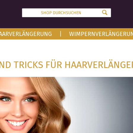
AARVERLÄNGERUNG
WIMPERNVERLÄNGERU
UND TRICKS FÜR HAARVERLÄNG