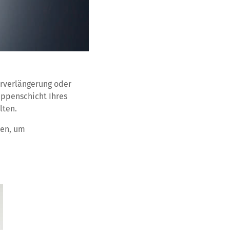
arverlängerung oder
uppenschicht Ihres
lten.
den, um