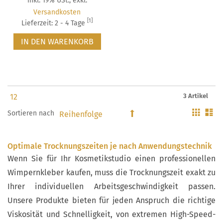
inkl. 19% USt.
,
exkl.
Versandkosten
[1]
Lieferzeit: 2 - 4 Tage
IN DEN WARENKORB
3 Artikel
Gitter
Li
Sortieren nach
In
absteigender
Reihenfolge
Optimale Trocknungszeiten je nach Anwendungstechnik
Wenn Sie für Ihr Kosmetikstudio einen professionellen
Wimpernkleber kaufen, muss die Trocknungszeit exakt zu
Ihrer individuellen Arbeitsgeschwindigkeit passen.
Unsere Produkte bieten für jeden Anspruch die richtige
Viskosität und Schnelligkeit, von extremen High-Speed-