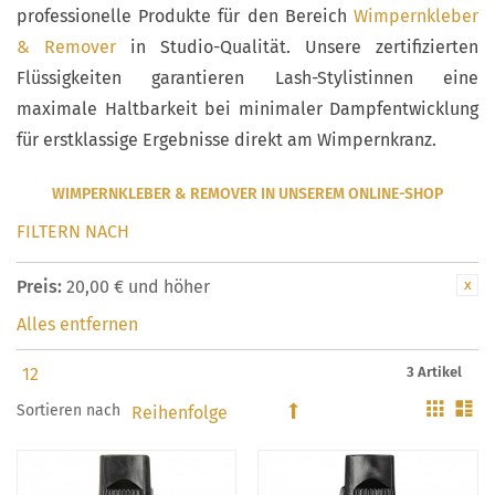
professionelle Produkte für den Bereich
Wimpernkleber
& Remover
in Studio-Qualität. Unsere zertifizierten
Flüssigkeiten garantieren Lash-Stylistinnen eine
maximale Haltbarkeit bei minimaler Dampfentwicklung
für erstklassige Ergebnisse direkt am Wimpernkranz.
WIMPERNKLEBER & REMOVER IN UNSEREM ONLINE-SHOP
FILTERN NACH
Preis:
20,00 € und höher
Alles entfernen
3 Artikel
Gitter
Li
Sortieren nach
In
absteigender
Reihenfolge