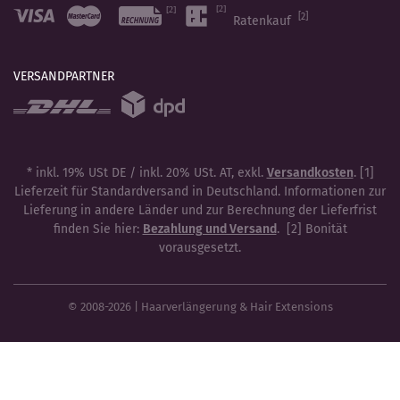
[2]
Ratenkauf
VERSANDPARTNER
* inkl. 19% USt DE / inkl. 20% USt. AT, exkl.
Versandkosten
. [1]
Lieferzeit für Standardversand in Deutschland. Informationen zur
Lieferung in andere Länder und zur Berechnung der Lieferfrist
finden Sie hier:
Bezahlung und Versand
. [2] Bonität
vorausgesetzt.
© 2008-2026 | Haarverlängerung & Hair Extensions