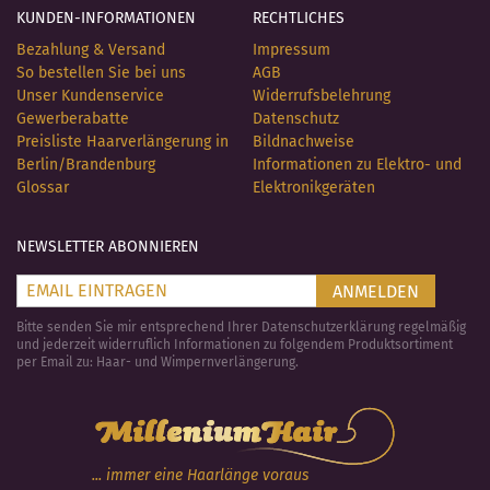
KUNDEN-INFORMATIONEN
RECHTLICHES
Bezahlung & Versand
Impressum
So bestellen Sie bei uns
AGB
Unser Kundenservice
Widerrufsbelehrung
Gewerberabatte
Datenschutz
Preisliste Haarverlängerung in
Bildnachweise
Berlin/Brandenburg
Informationen zu Elektro- und
Glossar
Elektronikgeräten
NEWSLETTER ABONNIEREN
ANMELDEN
Bitte senden Sie mir entsprechend Ihrer Datenschutzerklärung regelmäßig
und jederzeit widerruflich Informationen zu folgendem Produktsortiment
per Email zu: Haar- und Wimpernverlängerung.
... immer eine Haarlänge voraus