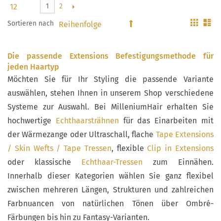
2
1
Gitter
Li
Sortieren nach
In
absteigender
Reihenfolge
Die passende Extensions Befestigungsmethode für
jeden Haartyp
Möchten Sie für Ihr Styling die passende Variante
auswählen, stehen Ihnen in unserem Shop verschiedene
Systeme zur Auswahl. Bei MilleniumHair erhalten Sie
hochwertige
Echthaarsträhnen
für das Einarbeiten mit
der Wärmezange oder Ultraschall, flache
Tape Extensions
/ Skin Wefts / Tape Tressen
, flexible
Clip in Extensions
oder klassische
Echthaar-Tressen
zum Einnähen.
Innerhalb dieser Kategorien wählen Sie ganz flexibel
zwischen mehreren Längen, Strukturen und zahlreichen
Farbnuancen von natürlichen Tönen über Ombré-
Färbungen bis hin zu Fantasy-Varianten.