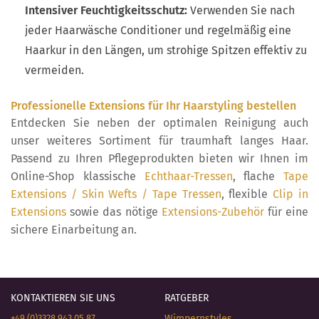
Intensiver Feuchtigkeitsschutz:
Verwenden Sie nach
jeder Haarwäsche Conditioner und regelmäßig eine
Haarkur in den Längen, um strohige Spitzen effektiv zu
vermeiden.
Professionelle Extensions für Ihr Haarstyling bestellen
Entdecken Sie neben der optimalen Reinigung auch
unser weiteres Sortiment für traumhaft langes Haar.
Passend zu Ihren Pflegeprodukten bieten wir Ihnen im
Online-Shop klassische
Echthaar-Tressen
, flache
Tape
Extensions / Skin Wefts / Tape Tressen
, flexible
Clip in
Extensions
sowie das nötige
Extensions-Zubehör
für eine
sichere Einarbeitung an.
KONTAKTIEREN SIE UNS
RATGEBER
+49 (0)3328 943 05 87
Wimpernstyles