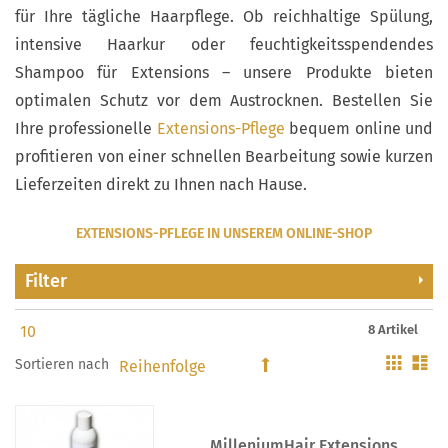
für Ihre tägliche Haarpflege. Ob reichhaltige Spülung,
intensive Haarkur oder feuchtigkeitsspendendes
Shampoo für Extensions – unsere Produkte bieten
optimalen Schutz vor dem Austrocknen. Bestellen Sie
Ihre professionelle
Extensions-Pflege
bequem online und
profitieren von einer schnellen Bearbeitung sowie kurzen
Lieferzeiten direkt zu Ihnen nach Hause.
EXTENSIONS-PFLEGE IN UNSEREM ONLINE-SHOP
Filter
8 Artikel
Gitter
Li
Sortieren nach
In
absteigender
Reihenfolge
MilleniumHair Extensions