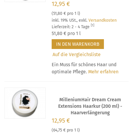
12,95 €
(
51,80 €
pro 1 l)
inkl. 19% USt.
,
exkl.
Versandkosten
[1]
Lieferzeit: 2 - 4 Tage
51,80 €
pro 1 l
IN DEN WARENKORB
Auf die Vergleichsliste
Ein Muss für schönes Haar und
optimale Pflege.
Mehr erfahren
MilleniumHair Dream Cream
Extensions Haarkur (200 ml) -
Haarverlängerung
12,95 €
(
64,75 €
pro 1 l)