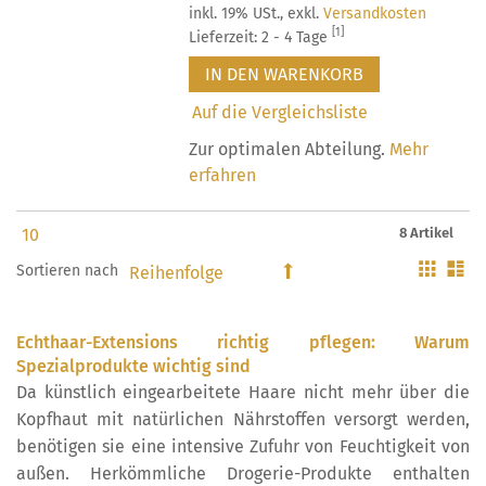
inkl. 19% USt.
,
exkl.
Versandkosten
[1]
Lieferzeit: 2 - 4 Tage
IN DEN WARENKORB
Auf die Vergleichsliste
Zur optimalen Abteilung.
Mehr
erfahren
8 Artikel
Gitter
Li
Sortieren nach
In
absteigender
Reihenfolge
Echthaar-Extensions richtig pflegen: Warum
Spezialprodukte wichtig sind
Da künstlich eingearbeitete Haare nicht mehr über die
Kopfhaut mit natürlichen Nährstoffen versorgt werden,
benötigen sie eine intensive Zufuhr von Feuchtigkeit von
außen. Herkömmliche Drogerie-Produkte enthalten