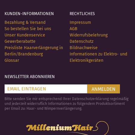
KUNDEN-INFORMATIONEN
RECHTLICHES
Bezahlung & Versand
Impressum
So bestellen Sie bei uns
AGB
Unser Kundenservice
Widerrufsbelehrung
Gewerberabatte
Datenschutz
Preisliste Haarverlängerung in
Bildnachweise
Berlin/Brandenburg
Informationen zu Elektro- und
Glossar
Elektronikgeräten
NEWSLETTER ABONNIEREN
ANMELDEN
Bitte senden Sie mir entsprechend Ihrer Datenschutzerklärung regelmäßig
und jederzeit widerruflich Informationen zu folgendem Produktsortiment
per Email zu: Haar- und Wimpernverlängerung.