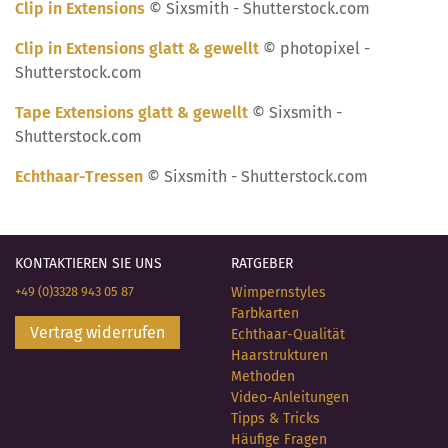
Clip in Extensions
© Sixsmith - Shutterstock.com
Clip in Extensions glatt & gewellt
© photopixel -
Shutterstock.com
Tape Extensions glatt & gewellt
© Sixsmith -
Shutterstock.com
Echthaar-Tressen
© Sixsmith - Shutterstock.com
KONTAKTIEREN SIE UNS
RATGEBER
+49 (0)3328 943 05 87
Wimpernstyles
Farbkarten
Vertrag widerrufen
Echthaar-Qualität
Haarstrukturen
Methoden
Video-Anleitungen
Tipps & Tricks
Häufige Fragen