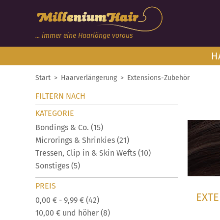
... immer eine Haarlänge voraus
H
Start
>
Haarverlängerung
>
Extensions-Zubehör
FILTERN NACH
KATEGORIE
Bondings & Co.
(15)
Microrings & Shrinkies
(21)
Tressen, Clip in & Skin Wefts
(10)
Sonstiges
(5)
PREIS
EXTE
0,00 €
-
9,99 €
(42)
10,00 €
und höher
(8)