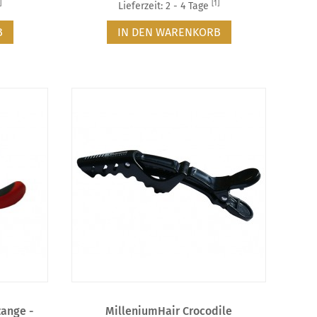
]
[1]
Lieferzeit: 2 - 4 Tage
B
IN DEN WARENKORB
zange -
MilleniumHair Crocodile