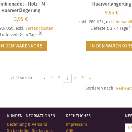
inkienadel - Holz - M -
Haarverlängerung
Haarverlängerung
9,95 €
3,95 €
inkl. 19% USt.
,
exkl.
Versand
[1
19% USt.
,
exkl.
Versandkosten
Lieferzeit: 2 - 4 Tage
[1]
Lieferzeit: 2 - 4 Tage
IN DEN WARENKORB
IN DEN WARENKOR
1
2
4
5
25-36 von 50
3
Sortieren nach
KUNDEN-INFORMATIONEN
RECHTLICHES
NEW
Bezahlung & Versand
Impressum
So bestellen Sie bei uns
AGB