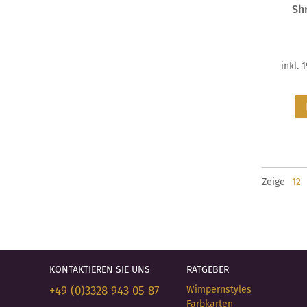
Shr
inkl. 
Zeige
KONTAKTIEREN SIE UNS
RATGEBER
+49 (0)3328 943 05 87
Wimpernstyles
Farbkarten