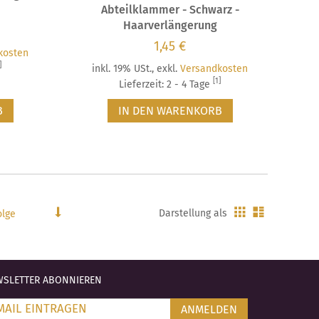
Abteilklammer - Schwarz -
Haarverlängerung
1,45 €
kosten
]
inkl. 19% USt.
,
exkl.
Versandkosten
[1]
Lieferzeit: 2 - 4 Tage
B
IN DEN WARENKORB
Gitter
Liste
In
Darstellung als
aufsteigender
Reihenfolge
SLETTER ABONNIEREN
ANMELDEN