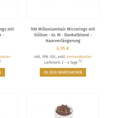
ngs mit
100 MilleniumHair Microrings mit
n -
Silikon - Gr. M - Dunkelblond -
Haarverlängerung
6,95 €
kosten
inkl. 19% USt.
,
exkl.
Versandkosten
]
[1]
Lieferzeit: 2 - 4 Tage
B
IN DEN WARENKORB