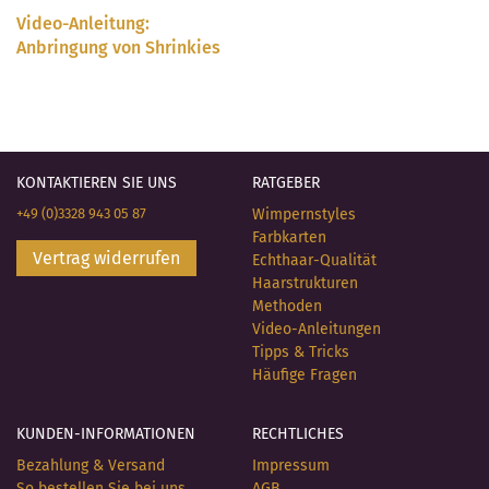
Video-Anleitung:
Anbringung von Shrinkies
KONTAKTIEREN SIE UNS
RATGEBER
+49 (0)3328 943 05 87
Wimpernstyles
Farbkarten
Vertrag widerrufen
Echthaar-Qualität
Haarstrukturen
Methoden
Video-Anleitungen
Tipps & Tricks
Häufige Fragen
KUNDEN-INFORMATIONEN
RECHTLICHES
Bezahlung & Versand
Impressum
So bestellen Sie bei uns
AGB