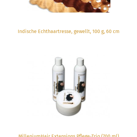
Indische Echthaartresse, gewellt, 100 g, 60 cm
MilleniumHair Extensions Pflege-Trio (700 ml)