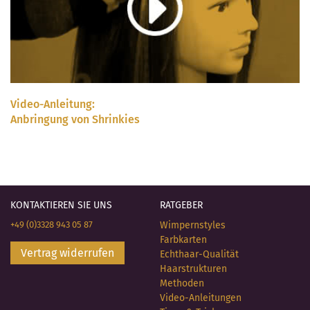
Video-Anleitung:
Anbringung von Shrinkies
KONTAKTIEREN SIE UNS
RATGEBER
+49 (0)3328 943 05 87
Wimpernstyles
Farbkarten
Vertrag widerrufen
Echthaar-Qualität
Haarstrukturen
Methoden
Video-Anleitungen