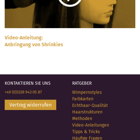
Video-Anleitung:
Anbringung von Shrinkies
KONTAKTIEREN SIE UNS
RATGEBER
+49 (0)3328 943 05 87
Wimpernstyles
Farbkarten
Vertrag widerrufen
Echthaar-Qualität
Haarstrukturen
Methoden
Video-Anleitungen
Tipps & Tricks
Häufige Fragen